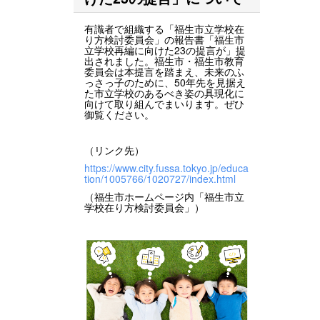
有識者で組織する「福生市立学校在
り方検討委員会」の報告書「福生市
立学校再編に向けた23の提言が」提
出されました。福生市・福生市教育
委員会は本提言を踏まえ、未来のふ
っさっ子のために、50年先を見据え
た市立学校のあるべき姿の具現化に
向けて取り組んでまいります。ぜひ
御覧ください。
（リンク先）
https://www.city.fussa.tokyo.jp/educa
tion/1005766/1020727/index.html
（福生市ホームページ内「福生市立
学校在り方検討委員会」）