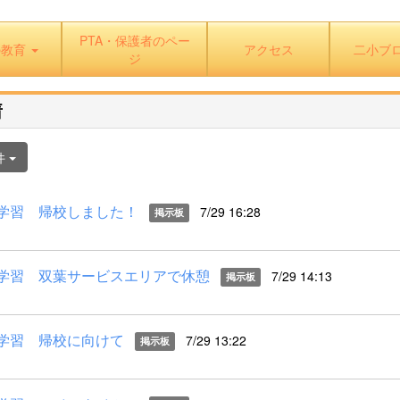
PTA・保護者のペー
の教育
アクセス
二小ブ
ジ
着
件
学習 帰校しました！
7/29 16:28
掲示板
学習 双葉サービスエリアで休憩
7/29 14:13
掲示板
学習 帰校に向けて
7/29 13:22
掲示板