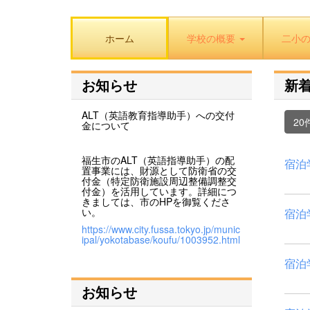
ホーム
学校の概要
二小
お知らせ
新
ALT（英語教育指導助手）への交付
20
金について
福生市のALT（英語指導助手）の配
宿泊
置事業には、財源として防衛省の交
付金（特定防衛施設周辺整備調整交
付金）を活用しています。詳細につ
きましては、市のHPを御覧くださ
い。
宿泊
https://www.city.fussa.tokyo.jp/munic
ipal/yokotabase/koufu/1003952.html
宿泊
お知らせ