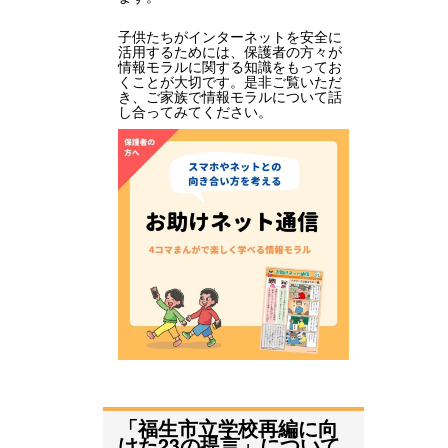
子供たちがインターネットを安全に
活用するためには、保護者の方々が
情報モラルに関する知識をもってお
くことが大切です。是非ご覧いただ
き、ご家族で情報モラルについて話
し合ってみてください。
「福生市立学校再編に向
けた23の提言」について