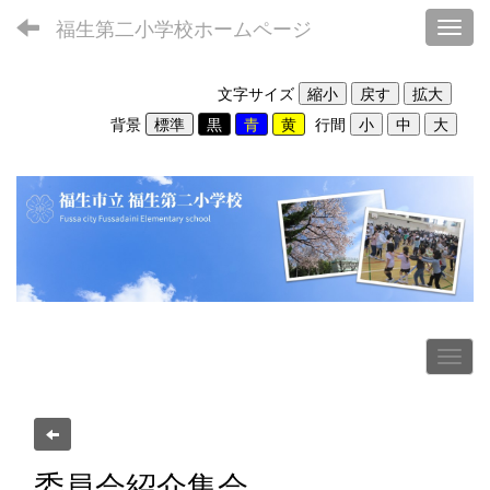
福生第二小学校ホームページ
Toggl
文字サイズ
背景
行間
委員会紹介集会