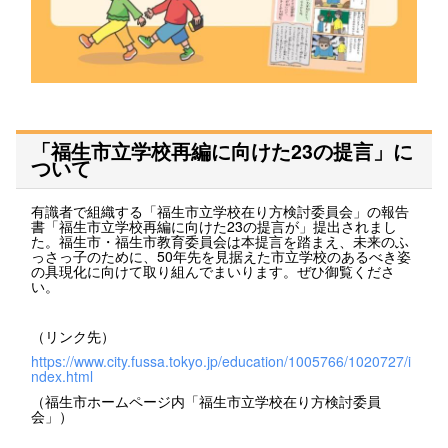
「福生市立学校再編に向けた23の提言」に
ついて
有識者で組織する「福生市立学校在り方検討委員会」の報告
書「福生市立学校再編に向けた23の提言が」提出されまし
た。福生市・福生市教育委員会は本提言を踏まえ、未来のふ
っさっ子のために、50年先を見据えた市立学校のあるべき姿
の具現化に向けて取り組んでまいります。ぜひ御覧くださ
い。
（リンク先）
https://www.city.fussa.tokyo.jp/education/1005766/1020727/i
ndex.html
（福生市ホームページ内「福生市立学校在り方検討委員
会」）