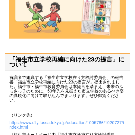
「福生市立学校再編に向けた23の提言」に
ついて
有識者で組織する「福生市立学校在り方検討委員会」の報告
書「福生市立学校再編に向けた23の提言が」提出されまし
た。福生市・福生市教育委員会は本提言を踏まえ、未来のふ
っさっ子のために、50年先を見据えた市立学校のあるべき姿
の具現化に向けて取り組んでまいります。ぜひ御覧くださ
い。
（リンク先）
https://www.city.fussa.tokyo.jp/education/1005766/1020727/i
ndex.html
（福生市ホームページ内「福生市立学校在り方検討委員