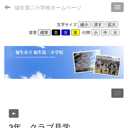
福生第二小学校ホームページ
Toggl
文字サイズ
背景
行間
3年 クラブ見学