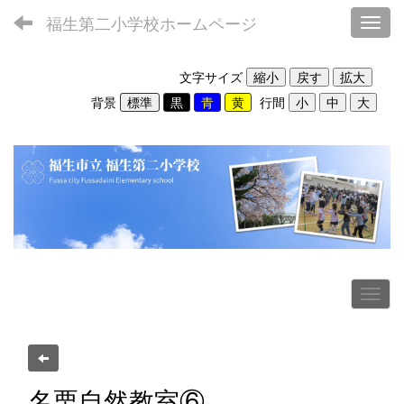
福生第二小学校ホームページ
Toggl
文字サイズ
背景
行間
名栗自然教室⑥