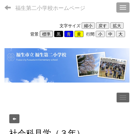
福生第二小学校ホームページ
Toggl
文字サイズ
背景
行間
社会科見学（３年）