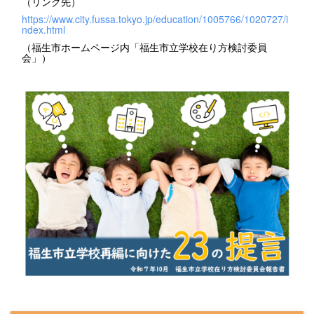
（リンク先）
https://www.city.fussa.tokyo.jp/education/1005766/1020727/i
ndex.html
（福生市ホームページ内「福生市立学校在り方検討委員
会」）