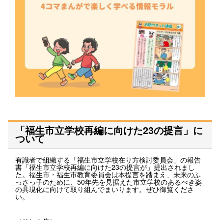
「福生市立学校再編に向けた23の提言」に
ついて
有識者で組織する「福生市立学校在り方検討委員会」の報告
書「福生市立学校再編に向けた23の提言が」提出されまし
た。福生市・福生市教育委員会は本提言を踏まえ、未来のふ
っさっ子のために、50年先を見据えた市立学校のあるべき姿
の具現化に向けて取り組んでまいります。ぜひ御覧くださ
い。