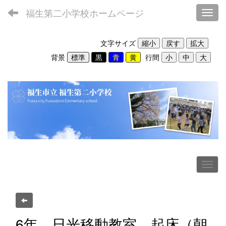
福生第二小学校ホームページ
Toggl
文字サイズ
背景
行間
6年 日光移動教室 起床（朝