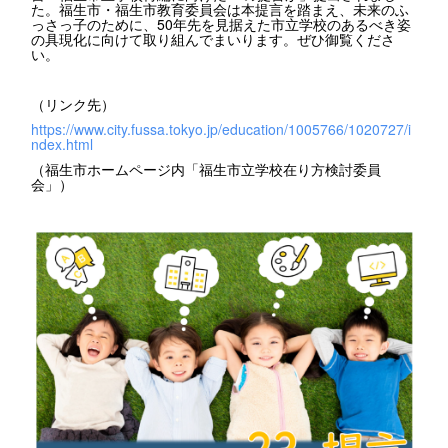
た。福生市・福生市教育委員会は本提言を踏まえ、未来のふ
っさっ子のために、50年先を見据えた市立学校のあるべき姿
の具現化に向けて取り組んでまいります。ぜひ御覧くださ
い。
（リンク先）
https://www.city.fussa.tokyo.jp/education/1005766/1020727/i
ndex.html
（福生市ホームページ内「福生市立学校在り方検討委員
会」）