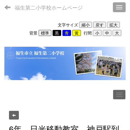
福生第二小学校ホームページ
Toggl
文字サイズ
背景
行間
6年 日光移動教室 神戸駅到