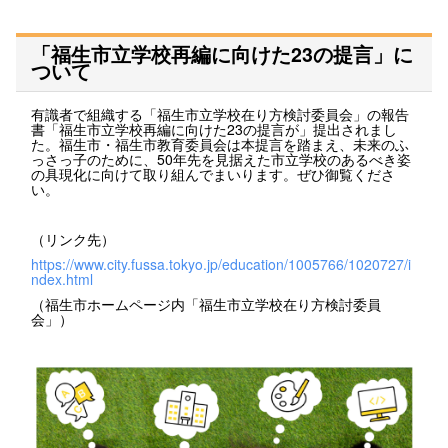
「福生市立学校再編に向けた23の提言」に
ついて
有識者で組織する「福生市立学校在り方検討委員会」の報告
書「福生市立学校再編に向けた23の提言が」提出されまし
た。福生市・福生市教育委員会は本提言を踏まえ、未来のふ
っさっ子のために、50年先を見据えた市立学校のあるべき姿
の具現化に向けて取り組んでまいります。ぜひ御覧くださ
い。
（リンク先）
https://www.city.fussa.tokyo.jp/education/1005766/1020727/i
ndex.html
（福生市ホームページ内「福生市立学校在り方検討委員
会」）