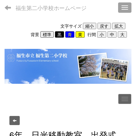
福生第二小学校ホームページ
Toggl
文字サイズ
背景
行間
6年 日光移動教室 出発式