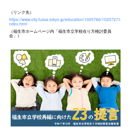
（リンク先）
https://www.city.fussa.tokyo.jp/education/1005766/1020727/i
ndex.html
（福生市ホームページ内「福生市立学校在り方検討委員
会」）