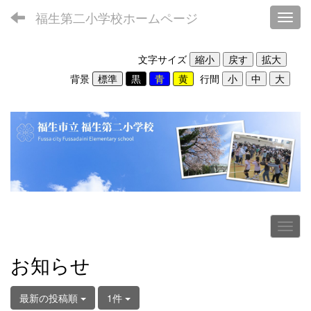
福生第二小学校ホームページ
Toggl
文字サイズ
背景
行間
お知らせ
最新の投稿順
1件