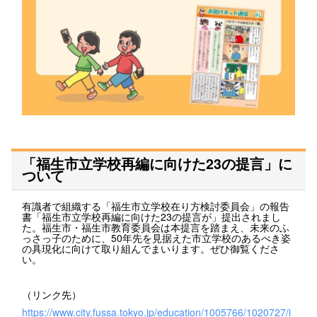
「福生市立学校再編に向けた23の提言」に
ついて
有識者で組織する「福生市立学校在り方検討委員会」の報告
書「福生市立学校再編に向けた23の提言が」提出されまし
た。福生市・福生市教育委員会は本提言を踏まえ、未来のふ
っさっ子のために、50年先を見据えた市立学校のあるべき姿
の具現化に向けて取り組んでまいります。ぜひ御覧くださ
い。
（リンク先）
https://www.city.fussa.tokyo.jp/education/1005766/1020727/i