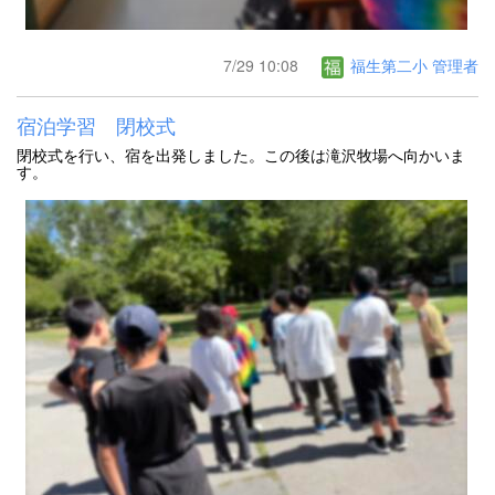
7/29 10:08
福生第二小 管理者
宿泊学習 閉校式
閉校式を行い、宿を出発しました。この後は滝沢牧場へ向かいま
す。