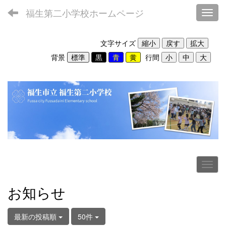
福生第二小学校ホームページ
Toggl
文字サイズ
背景
行間
お知らせ
最新の投稿順
50件