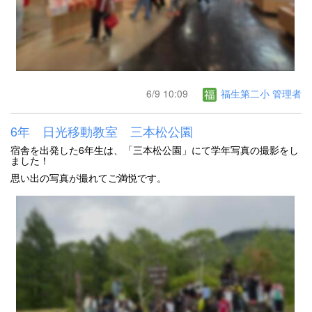
6/9 10:09
福生第二小 管理者
6年 日光移動教室 三本松公園
宿舎を出発した6年生は、「三本松公園」にて学年写真の撮影をし
ました！
思い出の写真が撮れてご満悦です。