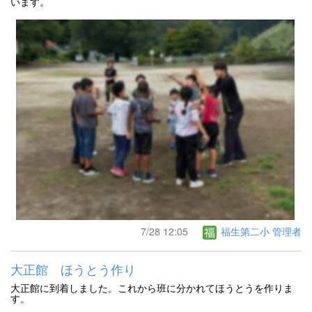
います。
7/28 12:05
福生第二小 管理者
大正館 ほうとう作り
大正館に到着しました。これから班に分かれてほうとうを作りま
す。