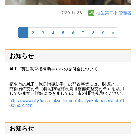
7/29 11:36
福生第二小 管理者
1
2
3
4
5
6
7
8
9
»
お知らせ
ALT（英語教育指導助手）への交付金について
福生市のALT（英語指導助手）の配置事業には、財源として
防衛省の交付金（特定防衛施設周辺整備調整交付金）を活用
しています。詳細につきましては、市のHPを御覧ください。
https://www.city.fussa.tokyo.jp/municipal/yokotabase/koufu/1
003952.html
お知らせ