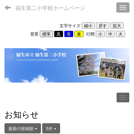
福生第二小学校ホームページ
Toggl
文字サイズ
背景
行間
お知らせ
最新の投稿順
5件