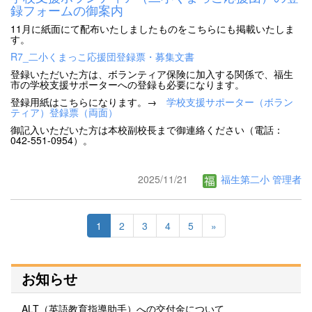
録フォームの御案内
11月に紙面にて配布いたしましたものをこちらにも掲載いたしま
す。
R7_二小くまっこ応援団登録票・募集文書
登録いただいた方は、ボランティア保険に加入する関係で、福生
市の学校支援サポーターへの登録も必要になります。
登録用紙はこちらになります。→
学校支援サポーター（ボラン
ティア）登録票（両面）
御記入いただいた方は本校副校長まで御連絡ください（電話：
042-551-0954）。
2025/11/21
福生第二小 管理者
1
2
3
4
5
»
お知らせ
ALT（英語教育指導助手）への交付金について