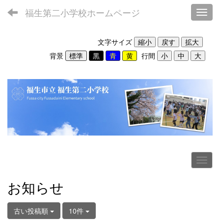
福生第二小学校ホームページ
Toggl
文字サイズ
背景
行間
お知らせ
古い投稿順
10件