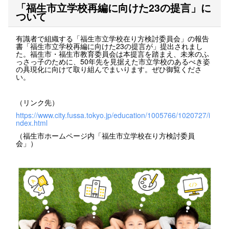
「福生市立学校再編に向けた23の提言」に
ついて
有識者で組織する「福生市立学校在り方検討委員会」の報告
書「福生市立学校再編に向けた23の提言が」提出されまし
た。福生市・福生市教育委員会は本提言を踏まえ、未来のふ
っさっ子のために、50年先を見据えた市立学校のあるべき姿
の具現化に向けて取り組んでまいります。ぜひ御覧くださ
い。
（リンク先）
https://www.city.fussa.tokyo.jp/education/1005766/1020727/i
ndex.html
（福生市ホームページ内「福生市立学校在り方検討委員
会」）