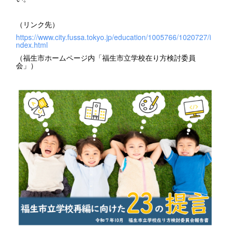
（リンク先）
https://www.city.fussa.tokyo.jp/education/1005766/1020727/i
ndex.html
（福生市ホームページ内「福生市立学校在り方検討委員
会」）