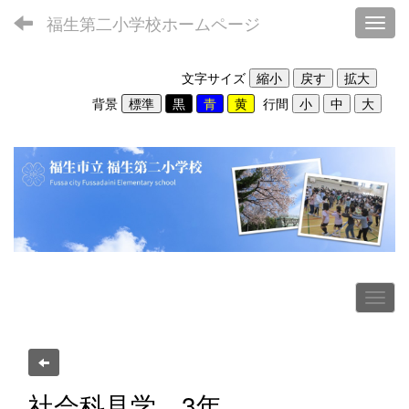
福生第二小学校ホームページ
Toggl
文字サイズ
背景
行間
社会科見学 3年