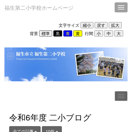
福生第二小学校ホームページ
Toggl
文字サイズ
背景
行間
令和6年度 二小ブログ
全ての記事
10件