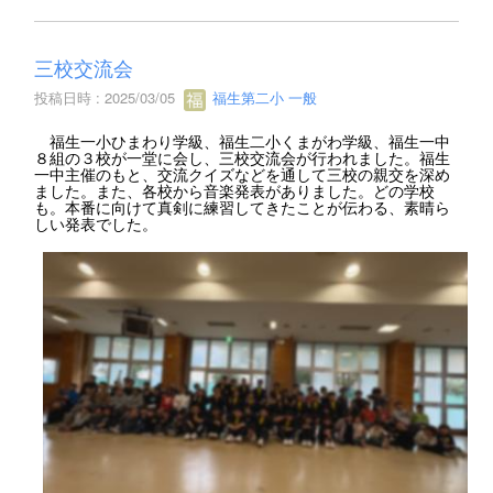
三校交流会
投稿日時 : 2025/03/05
福生第二小 一般
福生一小ひまわり学級、福生二小くまがわ学級、福生一中
８組の３校が一堂に会し、三校交流会が行われました。福生
一中主催のもと、交流クイズなどを通して三校の親交を深め
ました。また、各校から音楽発表がありました。どの学校
も。本番に向けて真剣に練習してきたことが伝わる、素晴ら
しい発表でした。