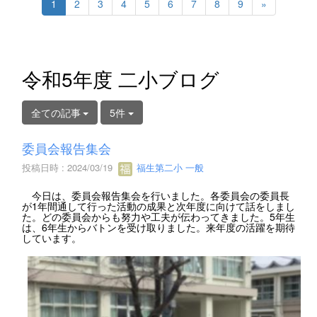
1
2
3
4
5
6
7
8
9
»
令和5年度 二小ブログ
全ての記事
5件
委員会報告集会
投稿日時 : 2024/03/19
福生第二小 一般
今日は、委員会報告集会を行いました。各委員会の委員長
が1年間通して行った活動の成果と次年度に向けて話をしまし
た。どの委員会からも努力や工夫が伝わってきました。5年生
は、6年生からバトンを受け取りました。来年度の活躍を期待
しています。