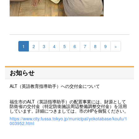
1
2
3
4
5
6
7
8
9
»
お知らせ
ALT（英語教育指導助手）への交付金について
福生市のALT（英語指導助手）の配置事業には、財源として
防衛省の交付金（特定防衛施設周辺整備調整交付金）を活用
しています。詳細につきましては、市のHPを御覧ください。
https://www.city.fussa.tokyo.jp/municipal/yokotabase/koufu/1
003952.html