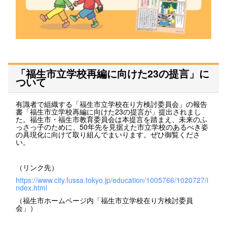
「福生市立学校再編に向けた23の提言」に
ついて
有識者で組織する「福生市立学校在り方検討委員会」の報告
書「福生市立学校再編に向けた23の提言が」提出されまし
た。福生市・福生市教育委員会は本提言を踏まえ、未来のふ
っさっ子のために、50年先を見据えた市立学校のあるべき姿
の具現化に向けて取り組んでまいります。ぜひ御覧くださ
い。
（リンク先）
https://www.city.fussa.tokyo.jp/education/1005766/1020727/i
ndex.html
（福生市ホームページ内「福生市立学校在り方検討委員
会」）