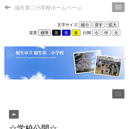
福生第二小学校ホームページ
Toggl
文字サイズ
背景
行間
☆学校公開☆