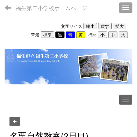
福生第二小学校ホームページ
Toggl
文字サイズ
背景
行間
名栗自然教室(2日目)