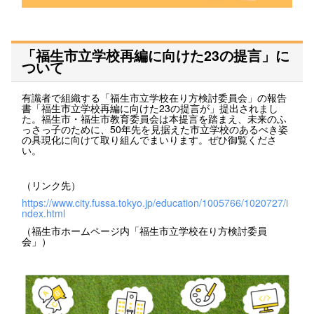
「福生市立学校再編に向けた23の提言」に
ついて
有識者で組織する「福生市立学校在り方検討委員会」の報告
書「福生市立学校再編に向けた23の提言が」提出されまし
た。福生市・福生市教育委員会は本提言を踏まえ、未来のふ
っさっ子のために、50年先を見据えた市立学校のあるべき姿
の具現化に向けて取り組んでまいります。ぜひ御覧くださ
い。
（リンク先）
https://www.city.fussa.tokyo.jp/education/1005766/1020727/i
ndex.html
（福生市ホームページ内「福生市立学校在り方検討委員
会」）