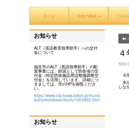
ホーム
学校の概要
二小の
お知らせ
ALT（英語教育指導助手）への交付
４
金について
投稿日時
福生市のALT（英語指導助手）の配
置事業には、財源として防衛省の交
6月
付金（特定防衛施設周辺整備調整交
付金）を活用しています。詳細につ
水が
きましては、市のHPを御覧くださ
しな
い。
https://www.city.fussa.tokyo.jp/munic
ipal/yokotabase/koufu/1003952.html
お知らせ