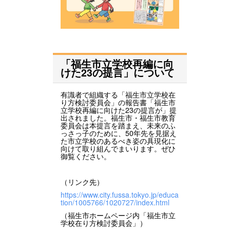
「福生市立学校再編に向
けた23の提言」について
有識者で組織する「福生市立学校在
り方検討委員会」の報告書「福生市
立学校再編に向けた23の提言が」提
出されました。福生市・福生市教育
委員会は本提言を踏まえ、未来のふ
っさっ子のために、50年先を見据え
た市立学校のあるべき姿の具現化に
向けて取り組んでまいります。ぜひ
御覧ください。
（リンク先）
https://www.city.fussa.tokyo.jp/educa
tion/1005766/1020727/index.html
（福生市ホームページ内「福生市立
学校在り方検討委員会」）