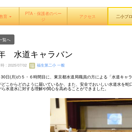
PTA・保護者のペー
教育
アクセス
二小ブ
ジ
一覧へ
年 水道キャラバン
 : 2025/07/02
福生第二小 一般
30日(月)の５・６時間目に、東京都水道局職員の方による「水道キャ
どこからどのように届いているか、また、安全でおいしい水道水を蛇口
がら水道水に対する理解や関心を高めることができました。