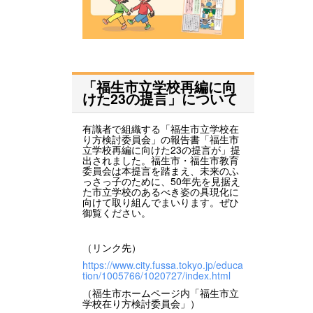
「福生市立学校再編に向
けた23の提言」について
有識者で組織する「福生市立学校在
り方検討委員会」の報告書「福生市
立学校再編に向けた23の提言が」提
出されました。福生市・福生市教育
委員会は本提言を踏まえ、未来のふ
っさっ子のために、50年先を見据え
た市立学校のあるべき姿の具現化に
向けて取り組んでまいります。ぜひ
御覧ください。
（リンク先）
https://www.city.fussa.tokyo.jp/educa
tion/1005766/1020727/index.html
（福生市ホームページ内「福生市立
学校在り方検討委員会」）