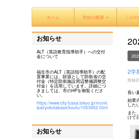
ホーム
学校の概要
二小の
お知らせ
2
ALT（英語教育指導助手）への交付
20
金について
2学
福生市のALT（英語指導助手）の配
置事業には、財源として防衛省の交
投稿日時
付金（特定防衛施設周辺整備調整交
付金）を活用しています。詳細につ
きましては、市のHPを御覧くださ
長い
い。
始業
https://www.city.fussa.tokyo.jp/munic
した
ipal/yokotabase/koufu/1003952.html
また
けて
お知らせ