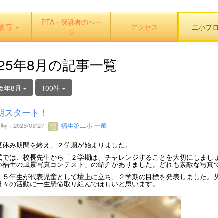
PTA・保護者のペー
教育
アクセス
二小ブ
ジ
025年8月の記事一覧
25年8月
100件
期スタート！
 : 2025/08/27
福生第二小 一般
夏休み期間を終え、２学期が始まりました。
式では、校長先生から「２学期は、チャレンジすることを大切にしまし
い福生の風景写真コンテスト」の紹介がありました。どれも素敵な写真
、５年生が代表児童として壇上に立ち、２学期の目標を発表しました。
日々の活動に一生懸命取り組んでほしいと思います。