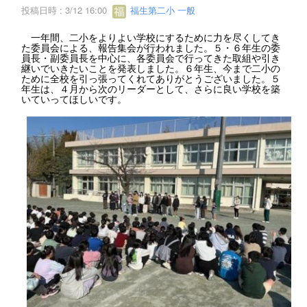
投稿日時 : 3/12 16:00
福生第二小 一般
一年間、二小をよりよい学校にするために力を尽くしてき
た委員会による、報告集会が行われました。５・６年生の委
員長・副委員長を中心に、各委員会で行ってきた取組や引き
継いでいきたいことを発表しました。６年生、今まで二小の
ために全校を引っ張ってくれてありがとうございました。５
年生は、４月から次のリーダーとして、さらに良い学校を築
いていってほしいです。