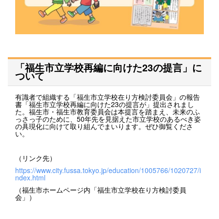
「福生市立学校再編に向けた23の提言」に
ついて
有識者で組織する「福生市立学校在り方検討委員会」の報告
書「福生市立学校再編に向けた23の提言が」提出されまし
た。福生市・福生市教育委員会は本提言を踏まえ、未来のふ
っさっ子のために、50年先を見据えた市立学校のあるべき姿
の具現化に向けて取り組んでまいります。ぜひ御覧くださ
い。
（リンク先）
https://www.city.fussa.tokyo.jp/education/1005766/1020727/i
ndex.html
（福生市ホームページ内「福生市立学校在り方検討委員
会」）