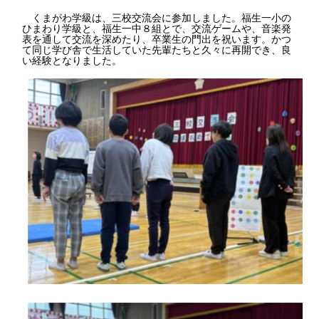
くまがわ学級は、三校交流会に参加しました。福生一小の
ひまわり学級と、福生一中８組とで、交流ゲームや、音楽発
表を通して交流を深めたり、卒業生の門出を祝います。かつ
て同じ学び舎で生活していた先輩たちと久々に再開でき、良
い経験となりました。