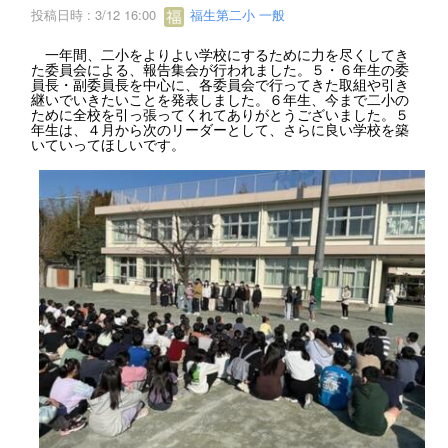
投稿日時 : 3/12 16:00
福生第二小 一般
一年間、二小をよりよい学校にするために力を尽くしてき
た委員会による、報告集会が行われました。５・６年生の委
員長・副委員長を中心に、各委員会で行ってきた取組や引き
継いでいきたいことを発表しました。６年生、今まで二小の
ために全校を引っ張ってくれてありがとうございました。５
年生は、４月から次のリーダーとして、さらに良い学校を築
いていってほしいです。