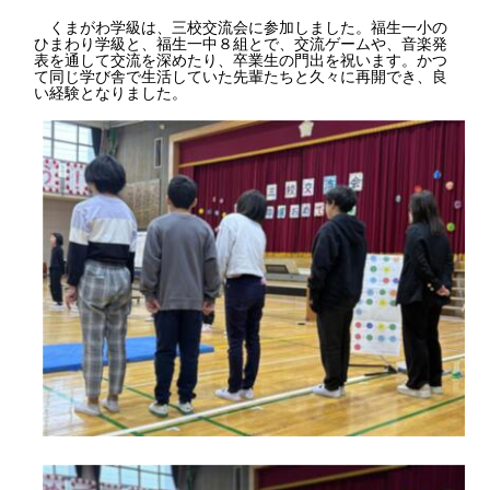
くまがわ学級は、三校交流会に参加しました。福生一小の
ひまわり学級と、福生一中８組とで、交流ゲームや、音楽発
表を通して交流を深めたり、卒業生の門出を祝います。かつ
て同じ学び舎で生活していた先輩たちと久々に再開でき、良
い経験となりました。