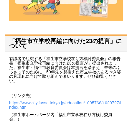
「福生市立学校再編に向けた23の提言」に
ついて
有識者で組織する「福生市立学校在り方検討委員会」の報告
書「福生市立学校再編に向けた23の提言が」提出されまし
た。福生市・福生市教育委員会は本提言を踏まえ、未来のふ
っさっ子のために、50年先を見据えた市立学校のあるべき姿
の具現化に向けて取り組んでまいります。ぜひ御覧くださ
い。
（リンク先）
https://www.city.fussa.tokyo.jp/education/1005766/1020727/i
ndex.html
（福生市ホームページ内「福生市立学校在り方検討委員
会」）