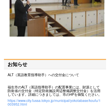
お知らせ
ALT（英語教育指導助手）への交付金について
福生市のALT（英語指導助手）の配置事業には、財源として
防衛省の交付金（特定防衛施設周辺整備調整交付金）を活用
しています。詳細につきましては、市のHPを御覧ください。
https://www.city.fussa.tokyo.jp/municipal/yokotabase/koufu/1
003952.html