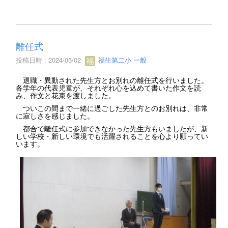
離任式
投稿日時 : 2024/05/02
福生第二小 一般
退職・異動された先生方とお別れの離任式を行いました。
各学年の代表児童が、それぞれ心を込めて書いた作文を読
み、作文と花束を渡しました。
ついこの間まで一緒に過ごした先生方とのお別れは、非常
に寂しさを感じました。
都合で離任式に参加できなかった先生方もいましたが、新
しい学校・新しい環境でも活躍されることを心より願ってい
います。