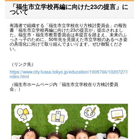
「福生市立学校再編に向けた23の提言」に
ついて
有識者で組織する「福生市立学校在り方検討委員会」の報告
書「福生市立学校再編に向けた23の提言が」提出されまし
た。福生市・福生市教育委員会は本提言を踏まえ、未来のふ
っさっ子のために、50年先を見据えた市立学校のあるべき姿
の具現化に向けて取り組んでまいります。ぜひ御覧くださ
い。
（リンク先）
https://www.city.fussa.tokyo.jp/education/1005766/1020727/i
ndex.html
（福生市ホームページ内「福生市立学校在り方検討委員
会」）