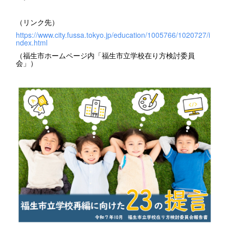
（リンク先）
https://www.city.fussa.tokyo.jp/education/1005766/1020727/i
ndex.html
（福生市ホームページ内「福生市立学校在り方検討委員
会」）