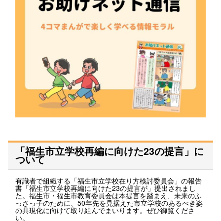
「福生市立学校再編に向けた23の提言」に
ついて
有識者で組織する「福生市立学校在り方検討委員会」の報告
書「福生市立学校再編に向けた23の提言が」提出されまし
た。福生市・福生市教育委員会は本提言を踏まえ、未来のふ
っさっ子のために、50年先を見据えた市立学校のあるべき姿
の具現化に向けて取り組んでまいります。ぜひ御覧くださ
い。