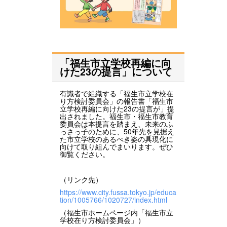
「福生市立学校再編に向
けた23の提言」について
有識者で組織する「福生市立学校在
り方検討委員会」の報告書「福生市
立学校再編に向けた23の提言が」提
出されました。福生市・福生市教育
委員会は本提言を踏まえ、未来のふ
っさっ子のために、50年先を見据え
た市立学校のあるべき姿の具現化に
向けて取り組んでまいります。ぜひ
御覧ください。
（リンク先）
https://www.city.fussa.tokyo.jp/educa
tion/1005766/1020727/index.html
（福生市ホームページ内「福生市立
学校在り方検討委員会」）