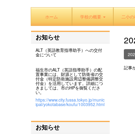
ホーム
学校の概要
二小の
お知らせ
2
ALT（英語教育指導助手）への交付
20
金について
記事
福生市のALT（英語指導助手）の配
置事業には、財源として防衛省の交
付金（特定防衛施設周辺整備調整交
付金）を活用しています。詳細につ
きましては、市のHPを御覧くださ
い。
https://www.city.fussa.tokyo.jp/munic
ipal/yokotabase/koufu/1003952.html
お知らせ