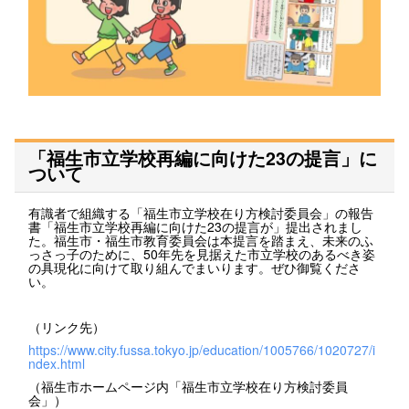
「福生市立学校再編に向けた23の提言」に
ついて
有識者で組織する「福生市立学校在り方検討委員会」の報告
書「福生市立学校再編に向けた23の提言が」提出されまし
た。福生市・福生市教育委員会は本提言を踏まえ、未来のふ
っさっ子のために、50年先を見据えた市立学校のあるべき姿
の具現化に向けて取り組んでまいります。ぜひ御覧くださ
い。
（リンク先）
https://www.city.fussa.tokyo.jp/education/1005766/1020727/i
ndex.html
（福生市ホームページ内「福生市立学校在り方検討委員
会」）