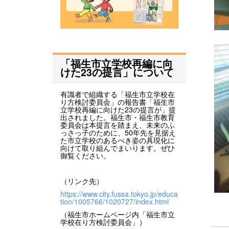
「福生市立学校再編に向
けた23の提言」について
有識者で組織する「福生市立学校在
り方検討委員会」の報告書「福生市
立学校再編に向けた23の提言が」提
出されました。福生市・福生市教育
委員会は本提言を踏まえ、未来のふ
っさっ子のために、50年先を見据え
た市立学校のあるべき姿の具現化に
向けて取り組んでまいります。ぜひ
御覧ください。
（リンク先）
https://www.city.fussa.tokyo.jp/educa
tion/1005766/1020727/index.html
（福生市ホームページ内「福生市立
学校在り方検討委員会」）