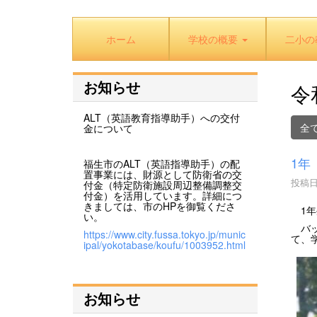
ホーム
学校の概要
二小の
お知らせ
令
ALT（英語教育指導助手）への交付
全
金について
1年
福生市のALT（英語指導助手）の配
置事業には、財源として防衛省の交
投稿日時
付金（特定防衛施設周辺整備調整交
付金）を活用しています。詳細につ
きましては、市のHPを御覧くださ
1年
い。
バッ
https://www.city.fussa.tokyo.jp/munic
て、
ipal/yokotabase/koufu/1003952.html
お知らせ