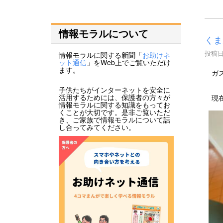
情報モラルについて
くま
投稿日時
情報モラルに関する新聞「
お助けネ
ット通信
」をWeb上でご覧いただけ
ます。
ガス
子供たちがインターネットを安全に
活用するためには、保護者の方々が
現在
情報モラルに関する知識をもってお
くことが大切です。是非ご覧いただ
き、ご家族で情報モラルについて話
し合ってみてください。