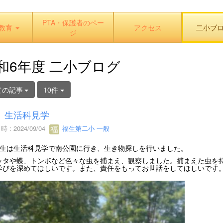
PTA・保護者のペー
教育
アクセス
二小ブ
ジ
和6年度 二小ブログ
ての記事
10件
 生活科見学
 : 2024/09/04
福生第二小 一般
生は生活科見学で南公園に行き、生き物探しを行いました。
タや蝶、トンボなど色々な虫を捕まえ、観察しました。捕まえた虫を持
学びを深めてほしいです。また、責任をもってお世話をしてほしいです