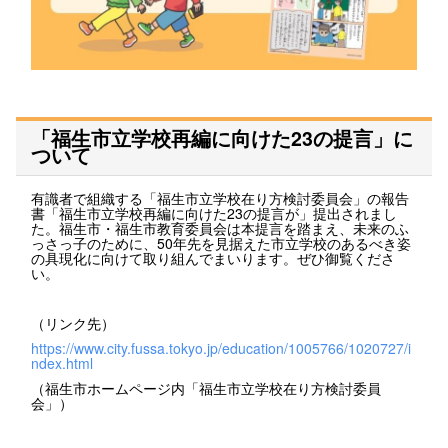
「福生市立学校再編に向けた23の提言」に
ついて
有識者で組織する「福生市立学校在り方検討委員会」の報告
書「福生市立学校再編に向けた23の提言が」提出されまし
た。福生市・福生市教育委員会は本提言を踏まえ、未来のふ
っさっ子のために、50年先を見据えた市立学校のあるべき姿
の具現化に向けて取り組んでまいります。ぜひ御覧くださ
い。
（リンク先）
https://www.city.fussa.tokyo.jp/education/1005766/1020727/i
ndex.html
（福生市ホームページ内「福生市立学校在り方検討委員
会」）