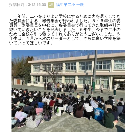
投稿日時 : 3/12 16:00
福生第二小 一般
一年間、二小をよりよい学校にするために力を尽くしてき
た委員会による、報告集会が行われました。５・６年生の委
員長・副委員長を中心に、各委員会で行ってきた取組や引き
継いでいきたいことを発表しました。６年生、今まで二小の
ために全校を引っ張ってくれてありがとうございました。５
年生は、４月から次のリーダーとして、さらに良い学校を築
いていってほしいです。