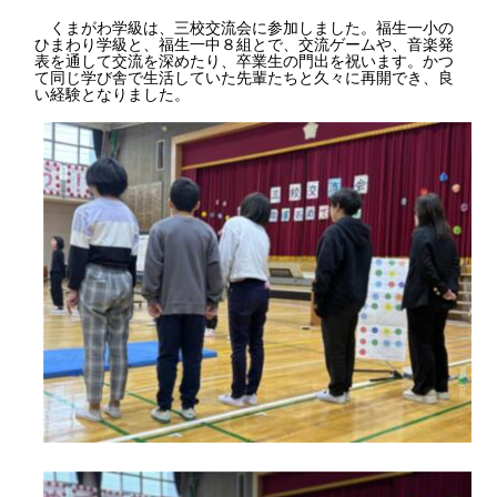
くまがわ学級は、三校交流会に参加しました。福生一小の
ひまわり学級と、福生一中８組とで、交流ゲームや、音楽発
表を通して交流を深めたり、卒業生の門出を祝います。かつ
て同じ学び舎で生活していた先輩たちと久々に再開でき、良
い経験となりました。