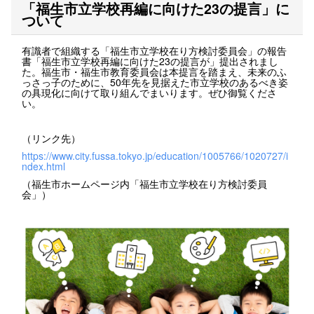
「福生市立学校再編に向けた23の提言」に
ついて
有識者で組織する「福生市立学校在り方検討委員会」の報告
書「福生市立学校再編に向けた23の提言が」提出されまし
た。福生市・福生市教育委員会は本提言を踏まえ、未来のふ
っさっ子のために、50年先を見据えた市立学校のあるべき姿
の具現化に向けて取り組んでまいります。ぜひ御覧くださ
い。
（リンク先）
https://www.city.fussa.tokyo.jp/education/1005766/1020727/i
ndex.html
（福生市ホームページ内「福生市立学校在り方検討委員
会」）