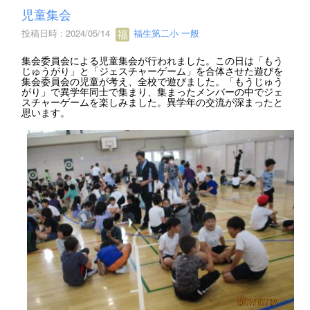
児童集会
投稿日時 : 2024/05/14
福生第二小 一般
集会委員会による児童集会が行われました。この日は「もう
じゅうがり」と「ジェスチャーゲーム」を合体させた遊びを
集会委員会の児童が考え、全校で遊びました。「もうじゅう
がり」で異学年同士で集まり、集まったメンバーの中でジェ
スチャーゲームを楽しみました。異学年の交流が深まったと
思います。