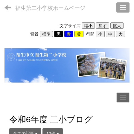
福生第二小学校ホームページ
Toggl
文字サイズ
背景
行間
令和6年度 二小ブログ
全ての記事
10件