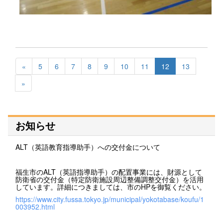
«
5
6
7
8
9
10
11
12
13
»
お知らせ
ALT（英語教育指導助手）への交付金について
福生市のALT（英語指導助手）の配置事業には、財源として
防衛省の交付金（特定防衛施設周辺整備調整交付金）を活用
しています。詳細につきましては、市のHPを御覧ください。
https://www.city.fussa.tokyo.jp/municipal/yokotabase/koufu/1
003952.html