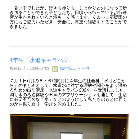
暑い中でしたが、行きも帰りも、しっかりと列になって歩
き切ることができた子どもたち。日頃から行っている歩行練
習が生かされていると頼もしく感じます。くまっこ応援団の
方にもご協力いただき、安全に、貴重な経験をすることがで
きました。
4年生 水道キャラバン
投稿日時 : 2024/07/03
福生第二小 一般
７月１日(月)の５・６時間目に４年生の社会科「水はどこか
ら」のまとめとして、水道水に対する理解や関心をより深め
るための出前講座「水道キャラバン2024」を受講しました。
濁り水のろ過体験やiPadのアプリケーションを通して、生活
に必要不可欠な「水」がどのようにして私たちのもとに届く
のかを振り返り、学びを深めました。