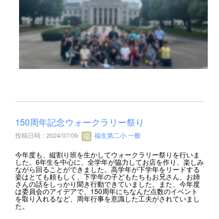
150周年記念ウォークラリー祭り
投稿日時 : 2024/07/09
福生第二小 一般
今年度も、縦割り班を生かしてウォークラリー祭りを行いま
した。6年生を中心に、全学年が協力してお店を作り、楽しみ
ながら回ることができました。高学年が下学年をリードする
姿はとても頼もしく、下学年の子どもたちもお兄さん、お姉
さんの話をしっかり聞き行動できていました。また、今年度
は委員会のアイデアで、150周年にちなんだ点数のイベント
を取り入れるなど、周年行事を意識した工夫がされていまし
た。