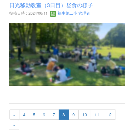
日光移動教室（3日目）昼食の様子
投稿日時 : 2024/06/11
福生第二小 管理者
«
4
5
6
7
8
9
10
11
12
»