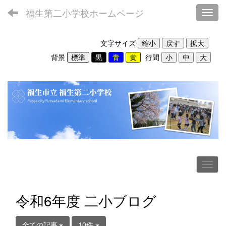
福生第二小学校ホームページ
Toggl
文字サイズ
背景
行間
令和6年度 二小ブログ
全ての記事
10件