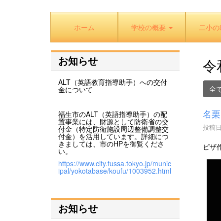
ホーム
学校の概要
二小の
お知らせ
令
ALT（英語教育指導助手）への交付
全
金について
名栗
福生市のALT（英語指導助手）の配
置事業には、財源として防衛省の交
投稿日時
付金（特定防衛施設周辺整備調整交
付金）を活用しています。詳細につ
きましては、市のHPを御覧くださ
ピザ
い。
https://www.city.fussa.tokyo.jp/munic
ipal/yokotabase/koufu/1003952.html
お知らせ