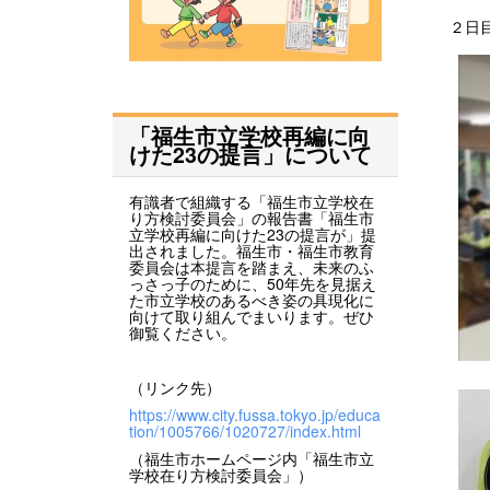
２日
「福生市立学校再編に向
けた23の提言」について
有識者で組織する「福生市立学校在
り方検討委員会」の報告書「福生市
立学校再編に向けた23の提言が」提
出されました。福生市・福生市教育
委員会は本提言を踏まえ、未来のふ
っさっ子のために、50年先を見据え
た市立学校のあるべき姿の具現化に
向けて取り組んでまいります。ぜひ
御覧ください。
（リンク先）
https://www.city.fussa.tokyo.jp/educa
tion/1005766/1020727/index.html
（福生市ホームページ内「福生市立
学校在り方検討委員会」）