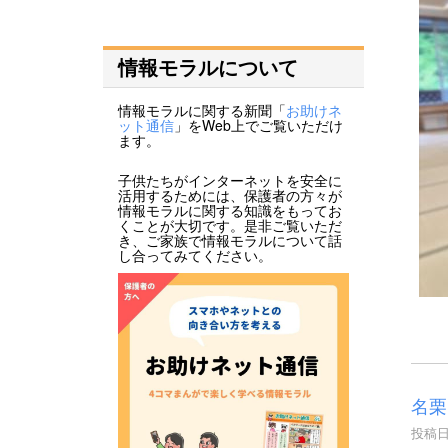
情報モラルについて
情報モラルに関する新聞「
お助けネ
ット通信
」をWeb上でご覧いただけ
ます。
子供たちがインターネットを安全に
活用するためには、保護者の方々が
情報モラルに関する知識をもってお
くことが大切です。是非ご覧いただ
き、ご家族で情報モラルについて話
し合ってみてください。
名栗
投稿日時