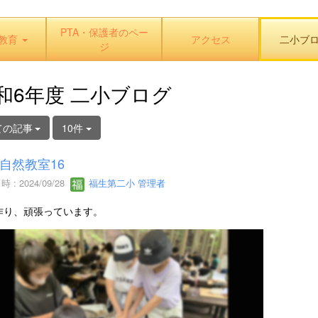
PTA・保護者のペー
教育
アクセス
二小ブ
ジ
和6年度 二小ブログ
ての記事
10件
自然教室16
 : 2024/09/28
福生第二小 管理者
作り、頑張っています。