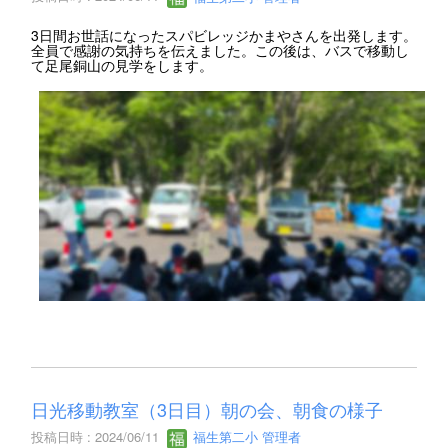
3日間お世話になったスパビレッジかまやさんを出発します。
全員で感謝の気持ちを伝えました。この後は、バスで移動し
て足尾銅山の見学をします。
日光移動教室（3日目）朝の会、朝食の様子
投稿日時 : 2024/06/11
福生第二小 管理者