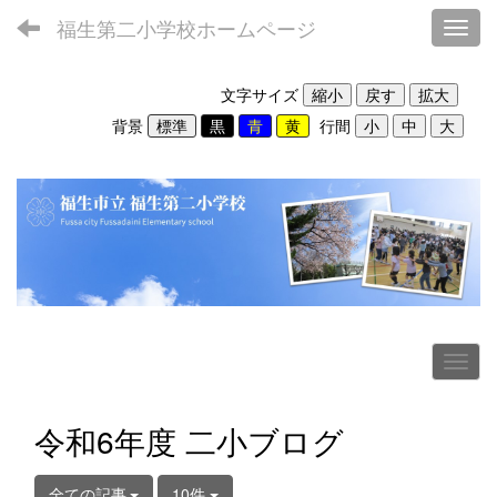
福生第二小学校ホームページ
Toggl
文字サイズ
背景
行間
令和6年度 二小ブログ
全ての記事
10件