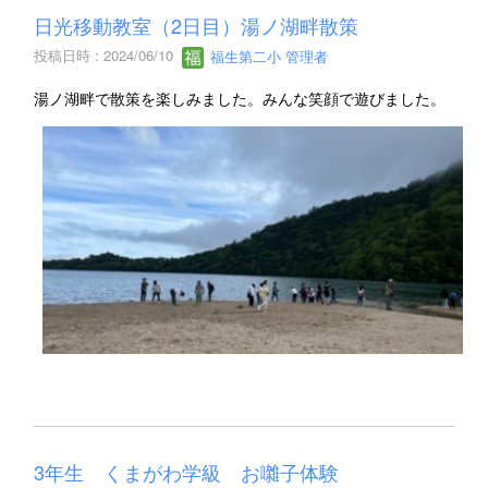
日光移動教室（2日目）湯ノ湖畔散策
投稿日時 : 2024/06/10
福生第二小 管理者
湯ノ湖畔で散策を楽しみました。みんな笑顔で遊びました。
3年生 くまがわ学級 お囃子体験