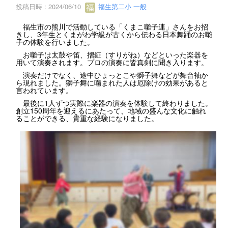
投稿日時 : 2024/06/10
福生第二小 一般
福生市の熊川で活動している「くまこ囃子連」さんをお招
きし、3年生とくまがわ学級が古くから伝わる日本舞踊のお囃
子の体験を行いました。
お囃子は太鼓や笛、摺鉦（すりがね）などといった楽器を
用いて演奏されます。プロの演奏に皆真剣に聞き入ります。
演奏だけでなく、途中ひょっとこや獅子舞などが舞台袖か
ら現れました。獅子舞に噛まれた人は厄除けの効果があると
言われています。
最後に1人ずつ実際に楽器の演奏を体験して終わりました。
創立150周年を迎えるにあたって、地域の盛んな文化に触れ
ることができる、貴重な経験になりました。