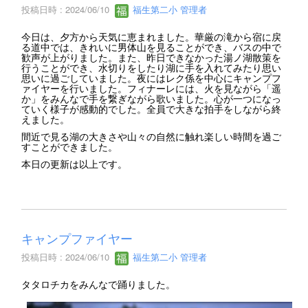
投稿日時 : 2024/06/10
福生第二小 管理者
今日は、夕方から天気に恵まれました。華厳の滝から宿に戻
る道中では、きれいに男体山を見ることができ、バスの中で
歓声が上がりました。また、昨日できなかった湯ノ湖散策を
行うことができ、水切りをしたり湖に手を入れてみたり思い
思いに過ごしていました。夜にはレク係を中心にキャンプフ
ァイヤーを行いました。フィナーレには、火を見ながら「遥
か」をみんなで手を繋ぎながら歌いました。心が一つになっ
ていく様子が感動的でした。全員で大きな拍手をしながら終
えました。
間近で見る湖の大きさや山々の自然に触れ楽しい時間を過ご
すことができました。
本日の更新は以上です。
キャンプファイヤー
投稿日時 : 2024/06/10
福生第二小 管理者
タタロチカをみんなで踊りました。