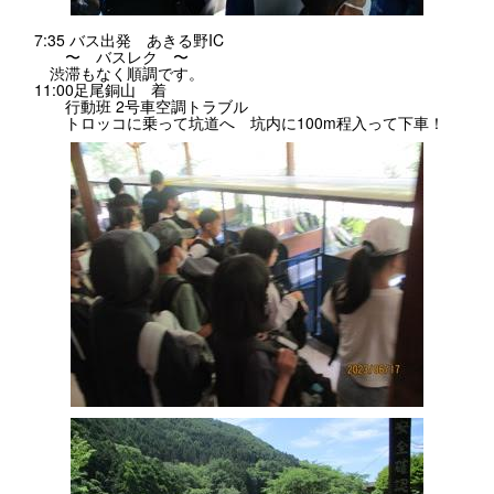
7:35 バス出発 あきる野IC
〜 バスレク 〜
渋滞もなく順調です。
11:00足尾銅山 着
行動班 2号車空調トラブル
トロッコに乗って坑道へ 坑内に100m程入って下車！