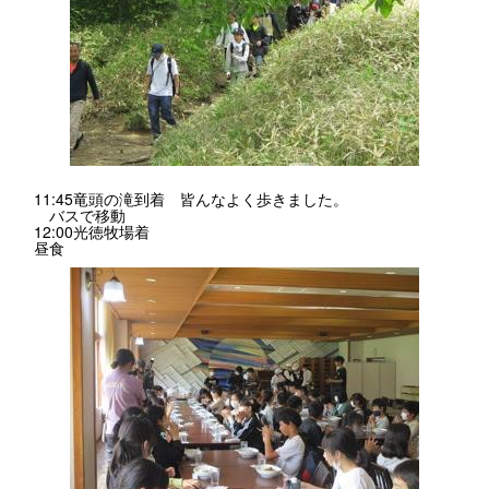
11:45竜頭の滝到着 皆んなよく歩きました。
バスで移動
12:00光徳牧場着
昼食