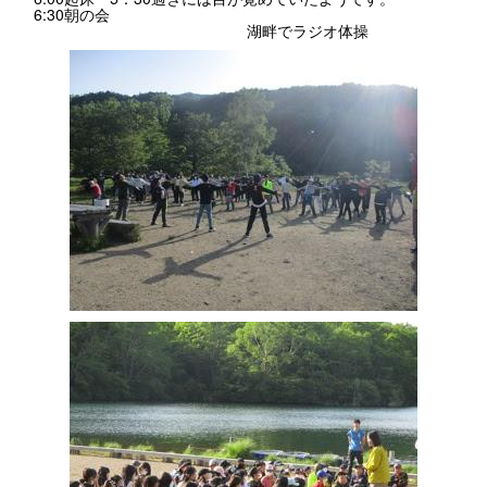
6:30朝の会
湖畔でラジオ体操