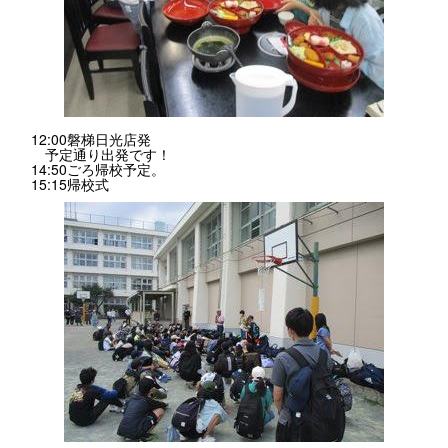
12:00磐梯日光店発
予定通り出発です！
14:50ごろ帰校予定。
15:15帰校式