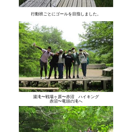
行動班ごとにゴールを目指しました。
湯滝〜戦場ヶ原〜赤沼 ハイキング
赤沼〜竜頭の滝へ