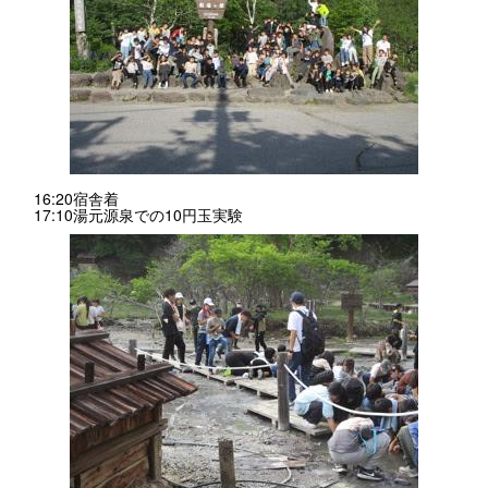
16:20宿舎着
17:10湯元源泉での10円玉実験