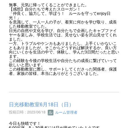
無事、元気に帰ってくることができました。
【感想】自分たちで考えたスローガン！
「仲良く、協力して、学ぼう！ ルールを守ってenjoy日
光！」
を意識して、一人一人の子が、着実に何かを学び取り、成長
した移動教室でした。
日光の自然や文化を学び、自分たちで企画したキャプファイ
ヤーを楽しみ、学校生活では、見せない姿を沢山見せてくれ
ました。
一方、トラブルやケンカもありましたし、上手くいかないこ
ともありましたが、そこからどうすれば解決するか、良い方
向にいくかを生活の中で、体験し、学んだ3日間だったと思い
ます。
この経験を今後の学校生活や自分たちの成長に繋げていって
欲しいと思います。
この移動教室に際し、サポートしてくださった関係者、保護
者、家族の皆様、本当にありがとうございました。
日光移動教室6月18日（日）
投稿日時 : 2023/06/18
ルーム管理者
今日も快晴です！
6:00起床 5：30過ぎには目が覚めていたようです。