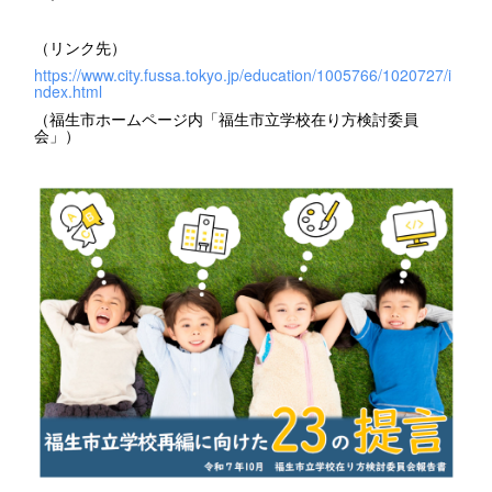
（リンク先）
https://www.city.fussa.tokyo.jp/education/1005766/1020727/i
ndex.html
（福生市ホームページ内「福生市立学校在り方検討委員
会」）