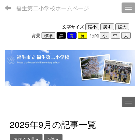
福生第二小学校ホームページ
Toggl
文字サイズ
背景
行間
2025年9月の記事一覧
2025年9月
5件