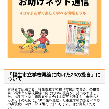
「福生市立学校再編に向けた23の提言」に
ついて
有識者で組織する「福生市立学校在り方検討委員会」の報告
書「福生市立学校再編に向けた23の提言が」提出されまし
た。福生市・福生市教育委員会は本提言を踏まえ、未来のふ
っさっ子のために、50年先を見据えた市立学校のあるべき姿
の具現化に向けて取り組んでまいります。ぜひ御覧くださ
い。