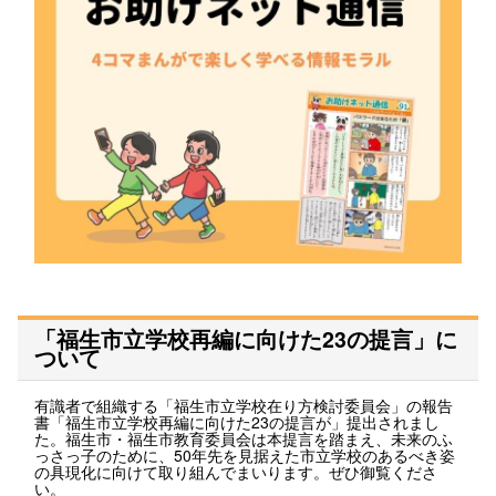
「福生市立学校再編に向けた23の提言」に
ついて
有識者で組織する「福生市立学校在り方検討委員会」の報告
書「福生市立学校再編に向けた23の提言が」提出されまし
た。福生市・福生市教育委員会は本提言を踏まえ、未来のふ
っさっ子のために、50年先を見据えた市立学校のあるべき姿
の具現化に向けて取り組んでまいります。ぜひ御覧くださ
い。