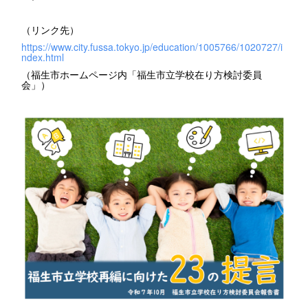
（リンク先）
https://www.city.fussa.tokyo.jp/education/1005766/1020727/i
ndex.html
（福生市ホームページ内「福生市立学校在り方検討委員
会」）