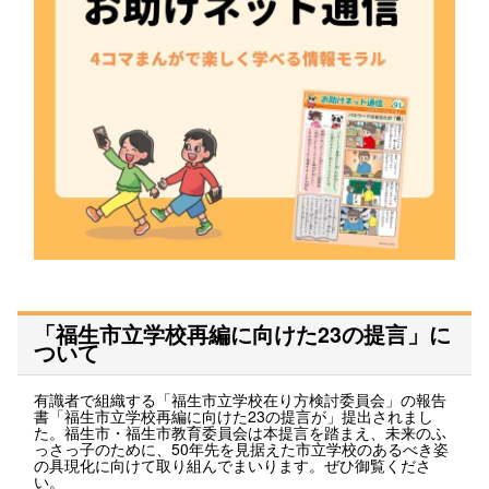
「福生市立学校再編に向けた23の提言」に
ついて
有識者で組織する「福生市立学校在り方検討委員会」の報告
書「福生市立学校再編に向けた23の提言が」提出されまし
た。福生市・福生市教育委員会は本提言を踏まえ、未来のふ
っさっ子のために、50年先を見据えた市立学校のあるべき姿
の具現化に向けて取り組んでまいります。ぜひ御覧くださ
い。