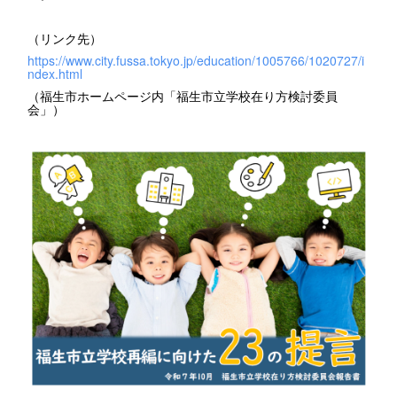
（リンク先）
https://www.city.fussa.tokyo.jp/education/1005766/1020727/i
ndex.html
（福生市ホームページ内「福生市立学校在り方検討委員
会」）