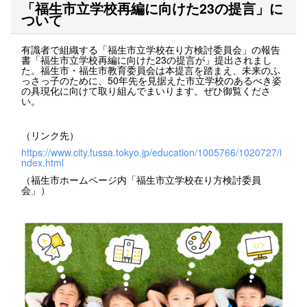
「福生市立学校再編に向けた23の提言」に
ついて
有識者で組織する「福生市立学校在り方検討委員会」の報告
書「福生市立学校再編に向けた23の提言が」提出されまし
た。福生市・福生市教育委員会は本提言を踏まえ、未来のふ
っさっ子のために、50年先を見据えた市立学校のあるべき姿
の具現化に向けて取り組んでまいります。ぜひ御覧くださ
い。
（リンク先）
https://www.city.fussa.tokyo.jp/education/1005766/1020727/i
ndex.html
（福生市ホームページ内「福生市立学校在り方検討委員
会」）