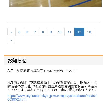
«
5
6
7
8
9
10
11
12
13
»
お知らせ
ALT（英語教育指導助手）への交付金について
福生市のALT（英語指導助手）の配置事業には、財源として
防衛省の交付金（特定防衛施設周辺整備調整交付金）を活用
しています。詳細につきましては、市のHPを御覧ください。
https://www.city.fussa.tokyo.jp/municipal/yokotabase/koufu/1
003952.html