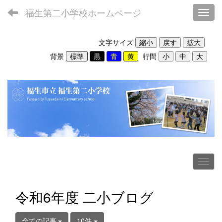
福生第二小学校ホームページ
Toggl
文字サイズ
背景
行間
令和6年度 二小ブログ
全ての記事
10件