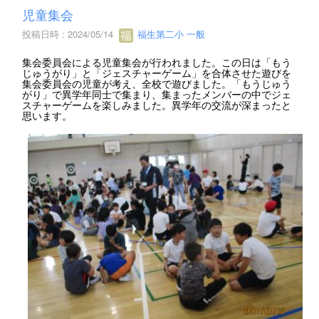
児童集会
投稿日時 : 2024/05/14
福生第二小 一般
集会委員会による児童集会が行われました。この日は「もう
じゅうがり」と「ジェスチャーゲーム」を合体させた遊びを
集会委員会の児童が考え、全校で遊びました。「もうじゅう
がり」で異学年同士で集まり、集まったメンバーの中でジェ
スチャーゲームを楽しみました。異学年の交流が深まったと
思います。