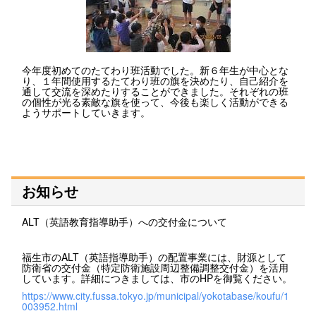
今年度初めてのたてわり班活動でした。新６年生が中心とな
り、１年間使用するたてわり班の旗を決めたり、自己紹介を
通して交流を深めたりすることができました。それぞれの班
の個性が光る素敵な旗を使って、今後も楽しく活動ができる
ようサポートしていきます。
お知らせ
ALT（英語教育指導助手）への交付金について
福生市のALT（英語指導助手）の配置事業には、財源として
防衛省の交付金（特定防衛施設周辺整備調整交付金）を活用
しています。詳細につきましては、市のHPを御覧ください。
https://www.city.fussa.tokyo.jp/municipal/yokotabase/koufu/1
003952.html