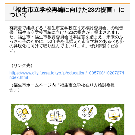
「福生市立学校再編に向けた23の提言」に
ついて
有識者で組織する「福生市立学校在り方検討委員会」の報告
書「福生市立学校再編に向けた23の提言が」提出されまし
た。福生市・福生市教育委員会は本提言を踏まえ、未来のふ
っさっ子のために、50年先を見据えた市立学校のあるべき姿
の具現化に向けて取り組んでまいります。ぜひ御覧くださ
い。
（リンク先）
https://www.city.fussa.tokyo.jp/education/1005766/1020727/i
ndex.html
（福生市ホームページ内「福生市立学校在り方検討委員
会」）