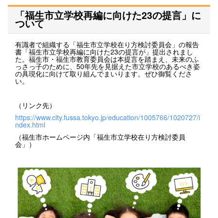
「福生市立学校再編に向けた23の提言」に
ついて
有識者で組織する「福生市立学校在り方検討委員会」の報告
書「福生市立学校再編に向けた23の提言が」提出されまし
た。福生市・福生市教育委員会は本提言を踏まえ、未来のふ
っさっ子のために、50年先を見据えた市立学校のあるべき姿
の具現化に向けて取り組んでまいります。ぜひ御覧くださ
い。
（リンク先）
https://www.city.fussa.tokyo.jp/education/1005766/1020727/i
ndex.html
（福生市ホームページ内「福生市立学校在り方検討委員
会」）