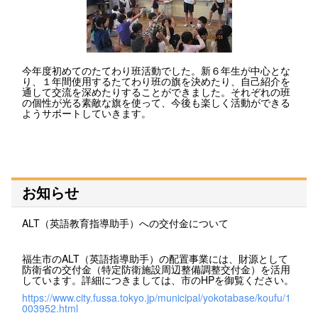
今年度初めてのたてわり班活動でした。新６年生が中心とな
り、１年間使用するたてわり班の旗を決めたり、自己紹介を
通して交流を深めたりすることができました。それぞれの班
の個性が光る素敵な旗を使って、今後も楽しく活動ができる
ようサポートしていきます。
お知らせ
ALT（英語教育指導助手）への交付金について
福生市のALT（英語指導助手）の配置事業には、財源として
防衛省の交付金（特定防衛施設周辺整備調整交付金）を活用
しています。詳細につきましては、市のHPを御覧ください。
https://www.city.fussa.tokyo.jp/municipal/yokotabase/koufu/1
003952.html