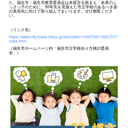
た。福生市・福生市教育委員会は本提言を踏まえ、未来のふ
っさっ子のために、50年先を見据えた市立学校のあるべき姿
の具現化に向けて取り組んでまいります。ぜひ御覧くださ
い。
（リンク先）
https://www.city.fussa.tokyo.jp/education/1005766/1020727/i
ndex.html
（福生市ホームページ内「福生市立学校在り方検討委員
会」）