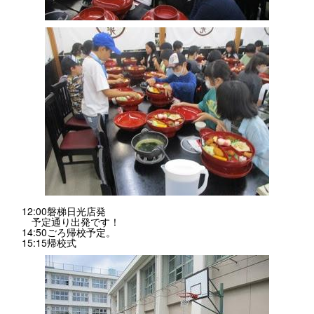
12:00磐梯日光店発
予定通り出発です！
14:50ごろ帰校予定。
15:15帰校式