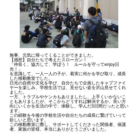
無事、元気に帰ってくることができました。
【感想】自分たちで考えたスローガン！
「仲良く、協力して、学ぼう！ ルールを守ってenjoy日
光！」
を意識して、一人一人の子が、着実に何かを学び取り、成長
した移動教室でした。
日光の自然や文化を学び、自分たちで企画したキャプファイ
ヤーを楽しみ、学校生活では、見せない姿を沢山見せてくれ
ました。
一方、トラブルやケンカもありましたし、上手くいかないこ
ともありましたが、そこからどうすれば解決するか、良い方
向にいくかを生活の中で、体験し、学んだ3日間だったと思い
ます。
この経験を今後の学校生活や自分たちの成長に繋げていって
欲しいと思います。
この移動教室に際し、サポートしてくださった関係者、保護
者、家族の皆様、本当にありがとうございました。