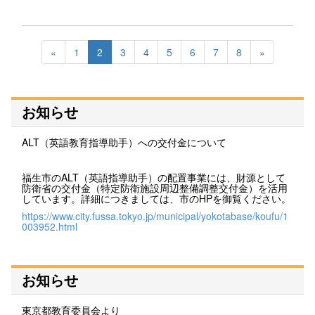
«
1
2
3
4
5
6
7
8
»
お知らせ
ALT（英語教育指導助手）への交付金について
福生市のALT（英語指導助手）の配置事業には、財源として
防衛省の交付金（特定防衛施設周辺整備調整交付金）を活用
しています。詳細につきましては、市のHPを御覧ください。
https://www.city.fussa.tokyo.jp/municipal/yokotabase/koufu/1
003952.html
お知らせ
東京都教育委員会より