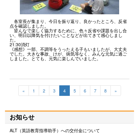
各室長が集まり、今日を振り返り、良かったところ、反省
点を確認しました。
皆んなで楽しく協力するために、色々反省や課題を出し合
い、明日以降気を付けたいことなどが出てきて感心しまし
た。
21:30消灯
《感想》一部、不調等をうったえる子もいましたが、大丈夫
でした。大きな事故、けが、病気等なく、みんな元気に過ご
しました。とても、元気に楽しんでいました。
«
1
2
3
4
5
6
7
8
»
お知らせ
ALT（英語教育指導助手）への交付金について