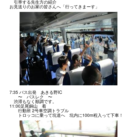
引率する先生方の紹介
お見送りのお家の皆さんへ「行ってきまーす」
7:35 バス出発 あきる野IC
〜 バスレク 〜
渋滞もなく順調です。
11:00足尾銅山 着
行動班 2号車空調トラブル
トロッコに乗って坑道へ 坑内に100m程入って下車！