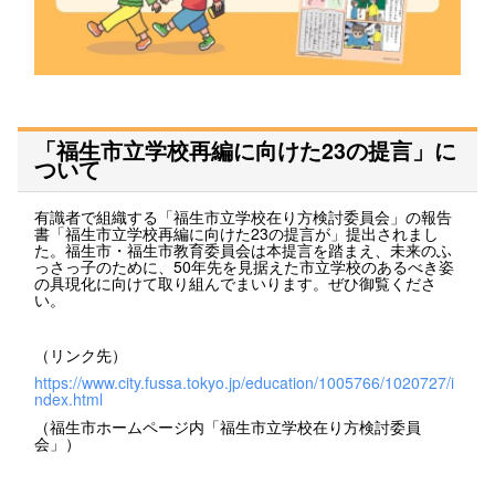
「福生市立学校再編に向けた23の提言」に
ついて
有識者で組織する「福生市立学校在り方検討委員会」の報告
書「福生市立学校再編に向けた23の提言が」提出されまし
た。福生市・福生市教育委員会は本提言を踏まえ、未来のふ
っさっ子のために、50年先を見据えた市立学校のあるべき姿
の具現化に向けて取り組んでまいります。ぜひ御覧くださ
い。
（リンク先）
https://www.city.fussa.tokyo.jp/education/1005766/1020727/i
ndex.html
（福生市ホームページ内「福生市立学校在り方検討委員
会」）