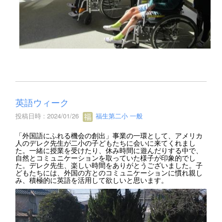
英語ウィーク
投稿日時 : 2024/01/26
福生第二小 一般
「外国語にふれる機会の創出」事業の一環として、アメリカ
人のデレク先生が二小の子どもたちに会いに来てくれまし
た。一緒に授業を受けたり、休み時間に遊んだりする中で、
自然とコミュニケーションを取っていた様子が印象的でし
た。デレク先生、楽しい時間をありがとうございました。子
どもたちには、外国の方とのコミュニケーションに慣れ親し
み、積極的に英語を活用して欲しいと思います。