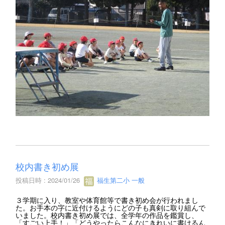
校内書き初め展
投稿日時 : 2024/01/26
福生第二小 一般
３学期に入り、教室や体育館等で書き初め会が行われまし
た。お手本の字に近付けるようにどの子も真剣に取り組んで
いました。校内書き初め展では、全学年の作品を鑑賞し、
「すごい上手！」「どうやったらこんなにきれいに書けるん