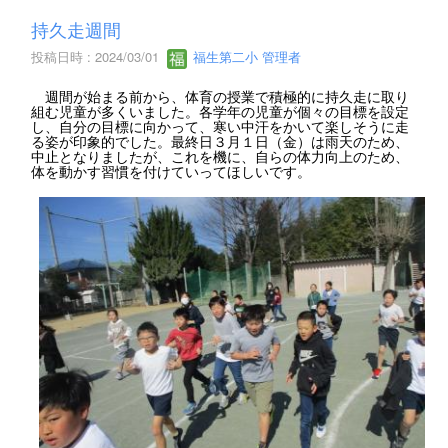
持久走週間
投稿日時 : 2024/03/01
福生第二小 管理者
週間が始まる前から、体育の授業で積極的に持久走に取り
組む児童が多くいました。各学年の児童が個々の目標を設定
し、自分の目標に向かって、寒い中汗をかいて楽しそうに走
る姿が印象的でした。最終日３月１日（金）は雨天のため、
中止となりましたが、これを機に、自らの体力向上のため、
体を動かす習慣を付けていってほしいです。