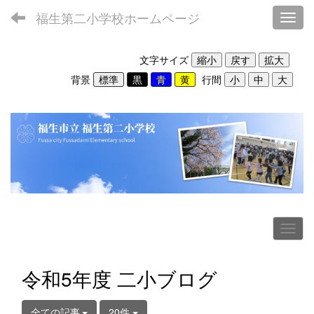
福生第二小学校ホームページ
Toggl
文字サイズ
背景
行間
令和5年度 二小ブログ
全ての記事
20件