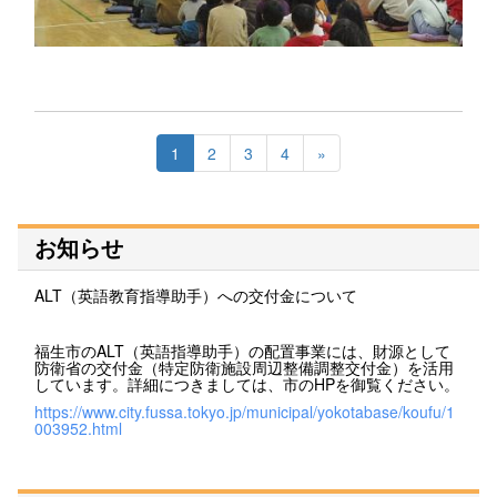
1
2
3
4
»
お知らせ
ALT（英語教育指導助手）への交付金について
福生市のALT（英語指導助手）の配置事業には、財源として
防衛省の交付金（特定防衛施設周辺整備調整交付金）を活用
しています。詳細につきましては、市のHPを御覧ください。
https://www.city.fussa.tokyo.jp/municipal/yokotabase/koufu/1
003952.html