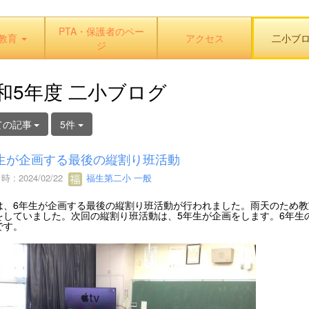
PTA・保護者のペー
教育
アクセス
二小ブ
ジ
和5年度 二小ブログ
ての記事
5件
生が企画する最後の縦割り班活動
 : 2024/02/22
福生第二小 一般
は、6年生が企画する最後の縦割り班活動が行われました。雨天のため
をしていました。次回の縦割り班活動は、5年生が企画をします。6年生
です。