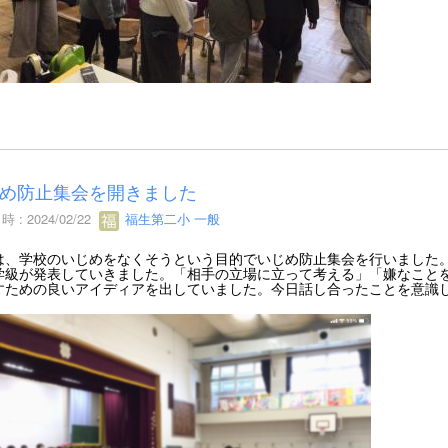
め防止集会を開きました
 : 2024/02/22
福生第二小 一般
は、学校のいじめをなくそうという目的でいじめ防止集会を行いました
学級が発表していきました。「相手の立場に立って考える」「嫌なこと
すための良いアイディアを出していました。今日話し合ったことを意識