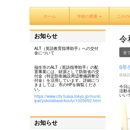
ホーム
学校の概要
二小の
お知らせ
令
ALT（英語教育指導助手）への交付
全
金について
6年
福生市のALT（英語指導助手）の配
置事業には、財源として防衛省の交
投稿日時
付金（特定防衛施設周辺整備調整交
付金）を活用しています。詳細につ
きましては、市のHPを御覧くださ
今日
い。
活動
いい
https://www.city.fussa.tokyo.jp/munic
ipal/yokotabase/koufu/1003952.html
お知らせ