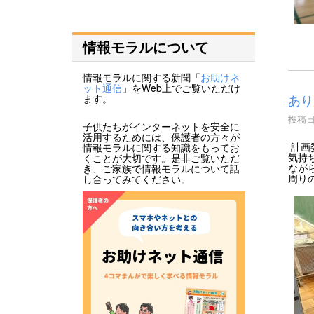
情報モラルについて
情報モラルに関する新聞「
お助けネ
ット通信
」をWeb上でご覧いただけ
あり
ます。
投稿日時
子供たちがインターネットを安全に
活用するためには、保護者の方々が
計画
情報モラルに関する知識をもってお
気持
くことが大切です。是非ご覧いただ
なが
き、ご家族で情報モラルについて話
周り
し合ってみてください。