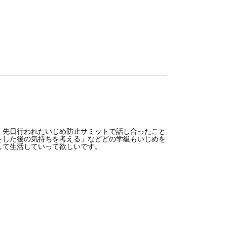
。先日行われたいじめ防止サミットで話し合ったこと
をした後の気持ちを考える」などどの学級もいじめを
して生活していって欲しいです。