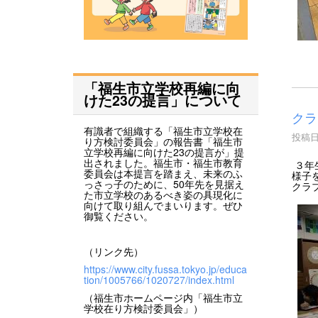
「福生市立学校再編に向
けた23の提言」について
クラ
有識者で組織する「福生市立学校在
投稿日時
り方検討委員会」の報告書「福生市
立学校再編に向けた23の提言が」提
出されました。福生市・福生市教育
３年
委員会は本提言を踏まえ、未来のふ
様子
っさっ子のために、50年先を見据え
クラ
た市立学校のあるべき姿の具現化に
向けて取り組んでまいります。ぜひ
御覧ください。
（リンク先）
https://www.city.fussa.tokyo.jp/educa
tion/1005766/1020727/index.html
（福生市ホームページ内「福生市立
学校在り方検討委員会」）