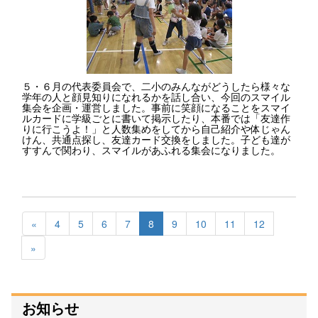
５・６月の代表委員会で、二小のみんながどうしたら様々な
学年の人と顔見知りになれるかを話し合い、今回のスマイル
集会を企画・運営しました。事前に笑顔になることをスマイ
ルカードに学級ごとに書いて掲示したり、本番では「友達作
りに行こうよ！」と人数集めをしてから自己紹介や体じゃん
けん、共通点探し、友達カード交換をしました。子ども達が
すすんで関わり、スマイルがあふれる集会になりました。
«
4
5
6
7
8
9
10
11
12
»
お知らせ