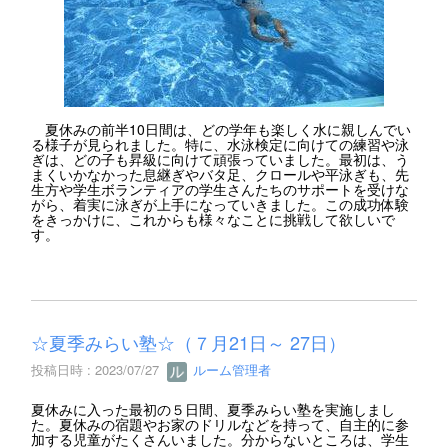
夏休みの前半10日間は、どの学年も楽しく水に親しんでい
る様子が見られました。特に、水泳検定に向けての練習や泳
ぎは、どの子も昇級に向けて頑張っていました。最初は、う
まくいかなかった息継ぎやバタ足、クロールや平泳ぎも、先
生方や学生ボランティアの学生さんたちのサポートを受けな
がら、着実に泳ぎが上手になっていきました。この成功体験
をきっかけに、これからも様々なことに挑戦して欲しいで
す。
☆夏季みらい塾☆（７月21日～ 27日）
投稿日時 : 2023/07/27
ルーム管理者
夏休みに入った最初の５日間、夏季みらい塾を実施しまし
た。夏休みの宿題やお家のドリルなどを持って、自主的に参
加する児童がたくさんいました。分からないところは、学生