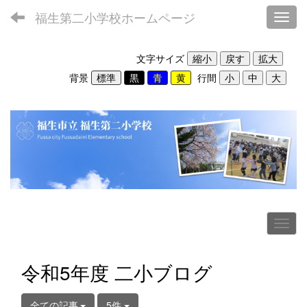
福生第二小学校ホームページ
Toggl
文字サイズ
背景
行間
令和5年度 二小ブログ
全ての記事
5件