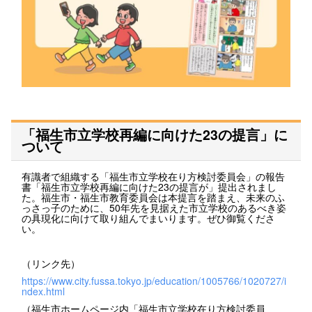
「福生市立学校再編に向けた23の提言」に
ついて
有識者で組織する「福生市立学校在り方検討委員会」の報告
書「福生市立学校再編に向けた23の提言が」提出されまし
た。福生市・福生市教育委員会は本提言を踏まえ、未来のふ
っさっ子のために、50年先を見据えた市立学校のあるべき姿
の具現化に向けて取り組んでまいります。ぜひ御覧くださ
い。
（リンク先）
https://www.city.fussa.tokyo.jp/education/1005766/1020727/i
ndex.html
（福生市ホームページ内「福生市立学校在り方検討委員