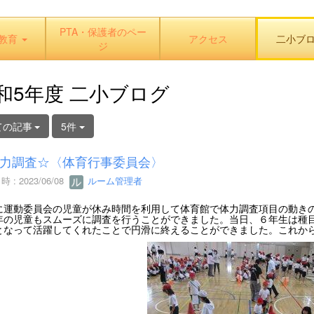
PTA・保護者のペー
教育
アクセス
二小ブ
ジ
和5年度 二小ブログ
ての記事
5件
力調査☆〈体育行事委員会〉
 : 2023/06/08
ルーム管理者
に運動委員会の児童が休み時間を利用して体育館で体力調査項目の動き
年の児童もスムーズに調査を行うことができました。当日、６年生は種
となって活躍してくれたことで円滑に終えることができました。これか