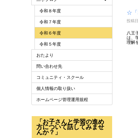
令和８年度
☆「
投稿日時
令和７年度
令和６年度
八王
は、
理解
令和５年度
おたより
問い合わせ先
コミュニティ・スクール
個人情報の取り扱い
ホームページ管理運用規程
「お子さんと学習の進め
方について話してみませ
んか？」