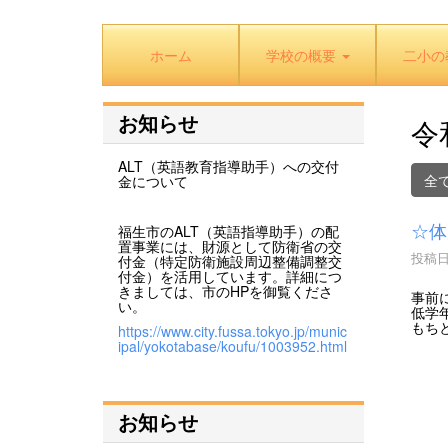
ホーム
学校の概要
二小の
お知らせ
令
ALT（英語教育指導助手）への交付
全
金について
☆体
福生市のALT（英語指導助手）の配
置事業には、財源として防衛省の交
投稿日時
付金（特定防衛施設周辺整備調整交
付金）を活用しています。詳細につ
きましては、市のHPを御覧くださ
事前
い。
低学
もち
https://www.city.fussa.tokyo.jp/munic
ipal/yokotabase/koufu/1003952.html
お知らせ