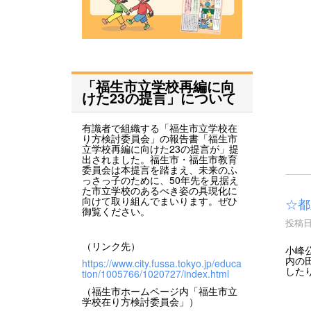
「福生市立学校再編に向
けた23の提言」について
有識者で組織する「福生市立学校在
り方検討委員会」の報告書「福生市
立学校再編に向けた23の提言が」提
出されました。福生市・福生市教育
委員会は本提言を踏まえ、未来のふ
っさっ子のために、50年先を見据え
た市立学校のあるべき姿の具現化に
向けて取り組んでまいります。ぜひ
☆都
御覧ください。
投稿日時
（リンク先）
小峰
内の
https://www.city.fussa.tokyo.jp/educa
した
tion/1005766/1020727/index.html
（福生市ホームページ内「福生市立
学校在り方検討委員会」）