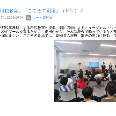
租税教室」「こころの劇場」（６年）☆
 : 2023/06/01
ルーム管理者
子都税事務所による租税教室の授業、劇団四季によるミュージカル「ジ
学校のプールを造るために１億円かかり、それは税金で賄っているなど
を深めました。こころの劇場では、劇団員の演技、歌声の迫力に感動し